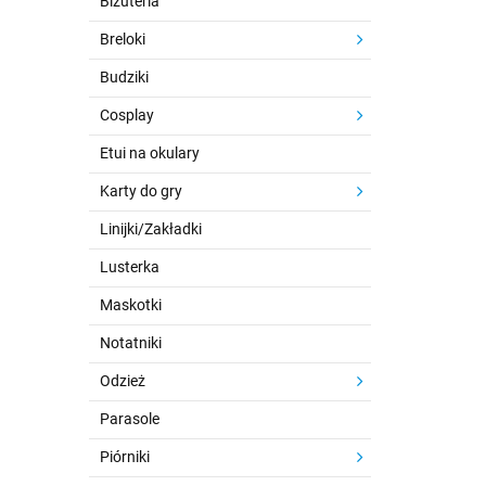
Biżuteria
Breloki
Budziki
Cosplay
Etui na okulary
Karty do gry
Linijki/Zakładki
Lusterka
Maskotki
Notatniki
Odzież
Parasole
Piórniki