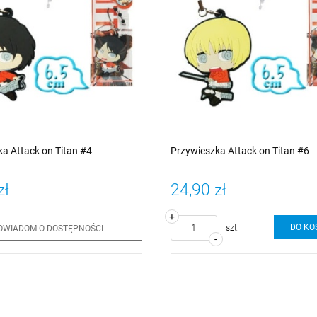
a Attack on Titan #4
Przywieszka Attack on Titan #6
zł
24,90 zł
+
DO KO
szt.
OWIADOM O DOSTĘPNOŚCI
-