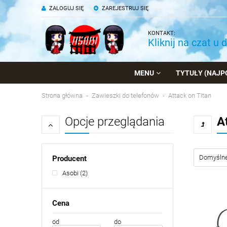
ZALOGUJ SIĘ
ZAREJESTRUJ SIĘ
KONTAKT:
Kliknij na czat u 
MENU
TYTUŁY (NAJP
Strona główna
Zawieszki do telefonów
Attack on Titan
Opcje przeglądania
A
Producent
Asobi
(2)
Cena
od
do