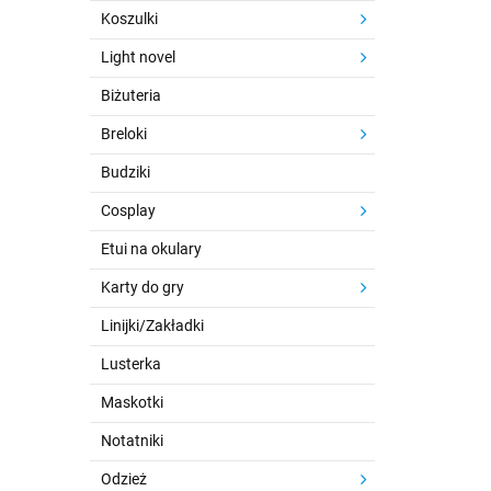
Koszulki
Light novel
Biżuteria
Breloki
Budziki
Cosplay
Etui na okulary
Karty do gry
Linijki/Zakładki
Lusterka
Maskotki
Notatniki
Odzież