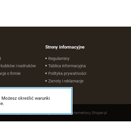
Strony informacyjne
t
Regulaminy
 kubków i nadruków
Tablica informacyjna
cje o firmie
Polityka prywatności
Zwroty i reklamacje
. Możesz określić warunki
e.
Styl graficzny ShopGadget.pl
Sklep internetowy Shoper.pl