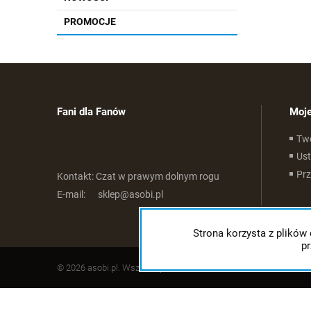
PROMOCJE
Fani dla Fanów
Moje
Tw
Ust
Pr
Kontakt:
Czat w prawym dolnym rogu
E-mail:
sklep@asobi.pl
Strona korzysta z plików 
p
© 2026 asobi.pl. Wszelkie prawa zastrzeżone.