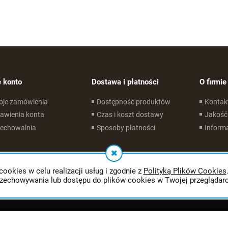
 konto
Dostawa i płatności
O firmie
oje zamówienia
Dostępność produktów
Kontak
awienia konta
Czas i koszt dostawy
Jakość
zechowalnia
Sposoby płatności
Informa
cookies w celu realizacji usług i zgodnie z
Polityką Plików Cookies
rzechowywania lub dostępu do plików cookies w Twojej przeglądarc