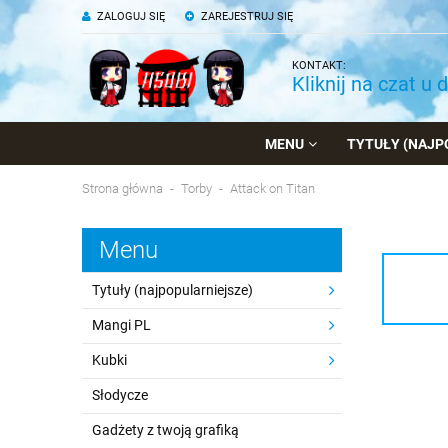
ZALOGUJ SIĘ
ZAREJESTRUJ SIĘ
KONTAKT:
Kliknij na czat u 
MENU
TYTUŁY (NAJP
Strona główna
Torby
Attack on Titan
Menu
Tytuły (najpopularniejsze)
Mangi PL
Kubki
Słodycze
Gadżety z twoją grafiką