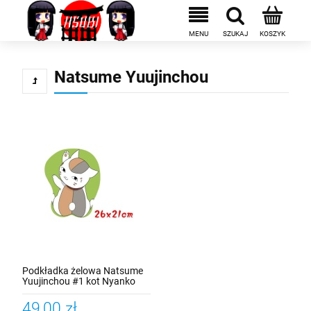
Natsume Yuujinchou
Podkładka żelowa Natsume
Yuujinchou #1 kot Nyanko
Sensei
49,00 zł