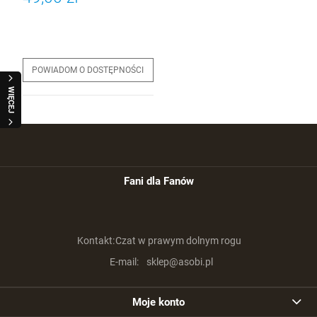
POWIADOM O DOSTĘPNOŚCI
WIĘCEJ
Fani dla Fanów
Kontakt:
Czat w prawym dolnym rogu
E-mail:
sklep@asobi.pl
Moje konto