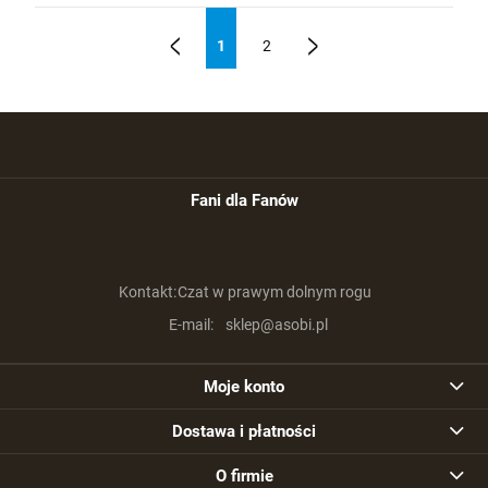
1
2
«
»
Fani dla Fanów
Kontakt:
Czat w prawym dolnym rogu
E-mail:
sklep@asobi.pl
Moje konto
Dostawa i płatności
O firmie