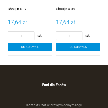
Choujin X 07
Choujin X 08
17,64 zł
17,64 zł
szt.
szt.
DO KOSZYKA
DO KOSZYKA
Fani dla Fanów
Kontakt:
Czat w prawym dolnym rogu