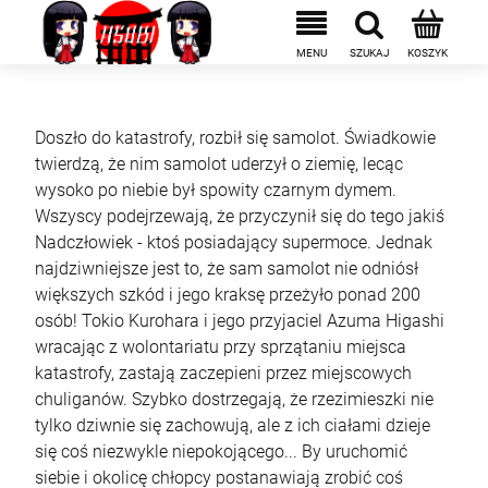
Doszło do katastrofy, rozbił się samolot. Świadkowie
twierdzą, że nim samolot uderzył o ziemię, lecąc
wysoko po niebie był spowity czarnym dymem.
Wszyscy podejrzewają, że przyczynił się do tego jakiś
Nadczłowiek - ktoś posiadający supermoce. Jednak
najdziwniejsze jest to, że sam samolot nie odniósł
większych szkód i jego kraksę przeżyło ponad 200
osób! Tokio Kurohara i jego przyjaciel Azuma Higashi
wracając z wolontariatu przy sprzątaniu miejsca
katastrofy, zastają zaczepieni przez miejscowych
chuliganów. Szybko dostrzegają, że rzezimieszki nie
tylko dziwnie się zachowują, ale z ich ciałami dzieje
się coś niezwykle niepokojącego... By uruchomić
siebie i okolicę chłopcy postanawiają zrobić coś