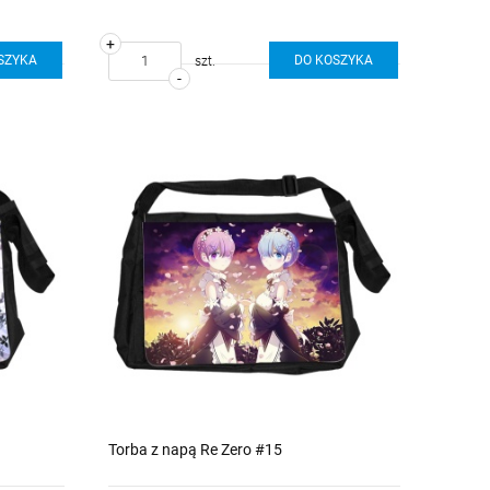
+
SZYKA
DO KOSZYKA
szt.
-
Torba z napą Re Zero #15