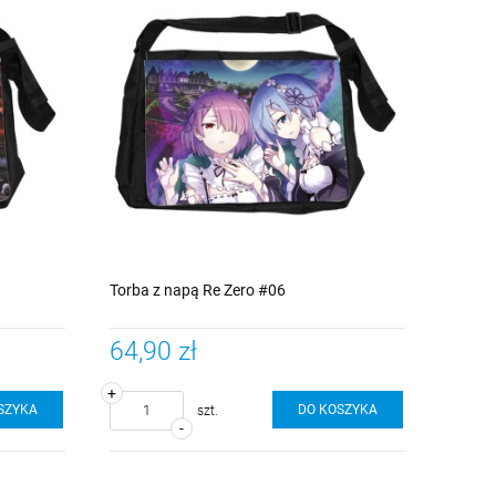
Torba z napą Re Zero #06
64,90 zł
+
SZYKA
DO KOSZYKA
szt.
-