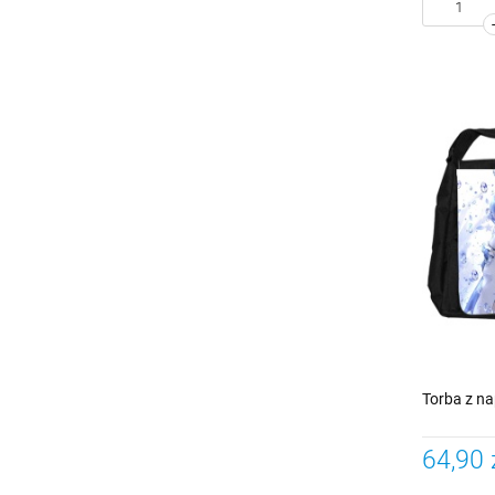
Torba z n
64,90 