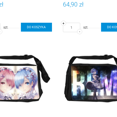
zł
64,90 zł
+
DO KOSZYKA
DO KO
szt.
szt.
-
-