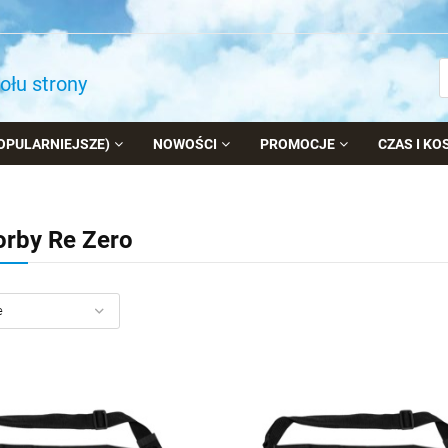
dołu strony
OPULARNIEJSZE)
NOWOŚCI
PROMOCJE
CZAS I K
orby Re Zero