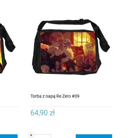
Torba z napą Re Zero #09
64,90 zł
+