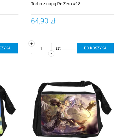
Torba z napą Re Zero #18
64,90 zł
+
SZYKA
DO KOSZYKA
szt.
-