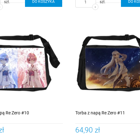
DO KOSZYKA
DO KO
szt.
szt.
-
-
apą Re Zero #10
Torba z napą Re Zero #11
zł
64,90 zł