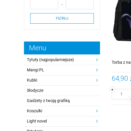
FILTRUJ
Menu
Tytuły (najpopularniejsze)
Torba z n
Mangi PL
64,90 
Kubki
+
Słodycze
Gadżety z twoją grafiką
Koszulki
Light novel