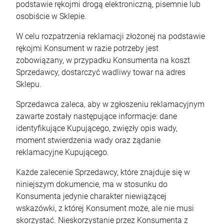
podstawie rękojmi drogą elektroniczną, pisemnie lub
osobiście w Sklepie.
W celu rozpatrzenia reklamacji złożonej na podstawie
rękojmi Konsument w razie potrzeby jest
zobowiązany, w przypadku Konsumenta na koszt
Sprzedawcy, dostarczyć wadliwy towar na adres
Sklepu.
Sprzedawca zaleca, aby w zgłoszeniu reklamacyjnym
zawarte zostały następujące informacje: dane
identyfikujące Kupującego, zwięzły opis wady,
moment stwierdzenia wady oraz żądanie
Kubek Wiedźmin 3 wiele wzorów
reklamacyjne Kupującego.
13,90 zł
Każde zalecenie Sprzedawcy, które znajduje się w
niniejszym dokumencie, ma w stosunku do
Konsumenta jedynie charakter niewiążącej
wskazówki, z której Konsument może, ale nie musi
DO KOSZYKA
skorzystać. Nieskorzystanie przez Konsumenta z