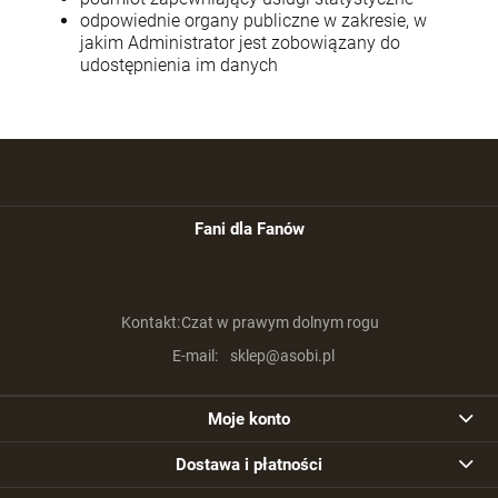
odpowiednie organy publiczne w zakresie, w
jakim Administrator jest zobowiązany do
udostępnienia im danych
Fani dla Fanów
Kontakt:
Czat w prawym dolnym rogu
E-mail:
sklep@asobi.pl
Moje konto
Dostawa i płatności