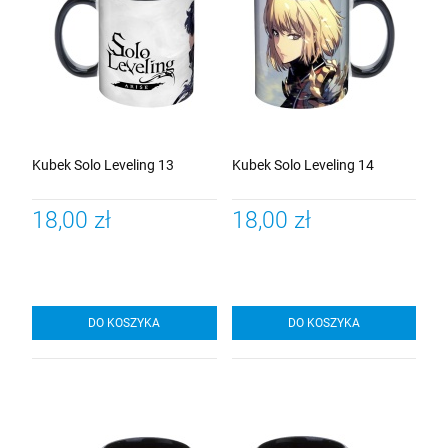
Kubek Solo Leveling 13
Kubek Solo Leveling 14
18,00 zł
18,00 zł
DO KOSZYKA
DO KOSZYKA