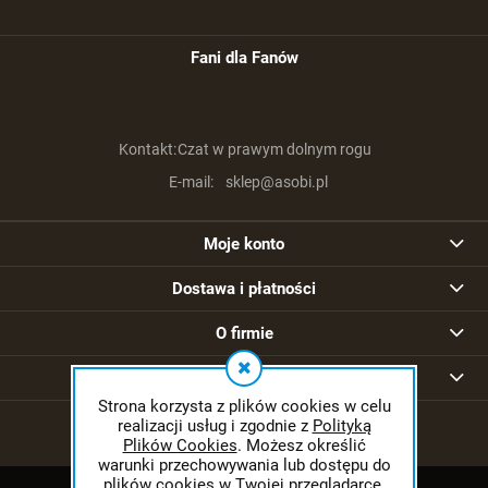
Fani dla Fanów
Kontakt:
Czat w prawym dolnym rogu
E-mail:
sklep@asobi.pl
Moje konto
Dostawa i płatności
O firmie
Strony informacyjne
Strona korzysta z plików cookies w celu
realizacji usług i zgodnie z
Polityką
Plików Cookies
. Możesz określić
warunki przechowywania lub dostępu do
plików cookies w Twojej przeglądarce.