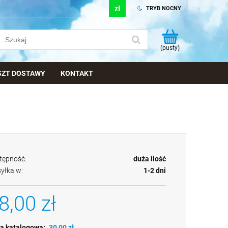
TRYB NOCNY
(pusty)
OSZT DOSTAWY
KONTAKT
tępność:
duża ilość
yłka w:
1-2 dni
8,00 zł
a katalogowa:
30,00 zł