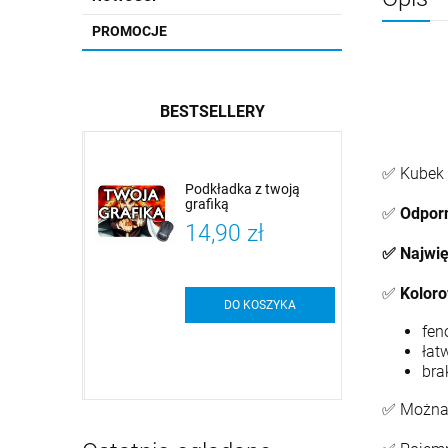
PROMOCJE
BESTSELLERY
✅ Kubek
sną grafiką
Podkładka z twoją
grafiką
✅
Odpor
ł
14,90 zł
✅ Najwię
✅
Koloro
SZYKA
DO KOSZYKA
fen
łat
bra
✅ Można 