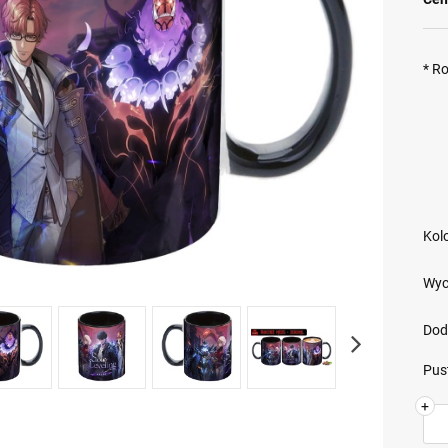
*
Ro
Kol
Wyci
Dod
Pus
+