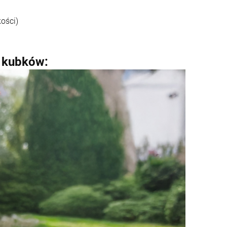
ości)
 kubków: