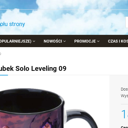
dołu strony
OPULARNIEJSZE)
NOWOŚCI
PROMOCJE
CZAS I K
9
ubek Solo Leveling 09
Dos
Wys
1
Cen