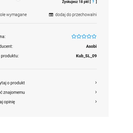
Zyskujesz
18
pkt [
?
]
Pole wymagane
dodaj do przechowalni
na:
ducent:
Asobi
 produktu:
Kub_SL_09
ytaj o produkt
eć znajomemu
aj opinię