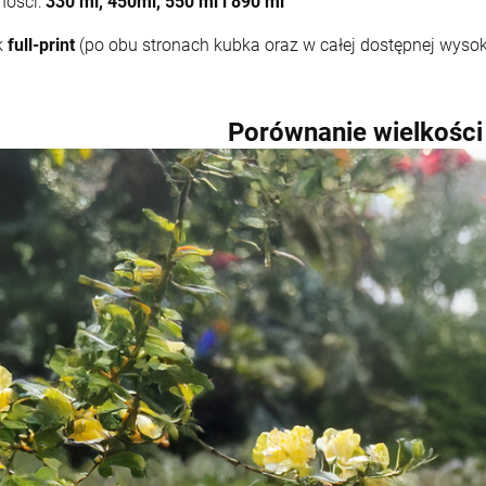
ności:
330 ml, 450ml, 550 ml i 890 ml
k
full-print
(po obu stronach kubka oraz w całej dostępnej wysok
Porównanie wielkości