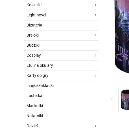
Koszulki
Light novel
Biżuteria
Breloki
Budziki
Cosplay
Etui na okulary
Karty do gry
Linijki/Zakładki
Lusterka
Maskotki
Notatniki
Odzież