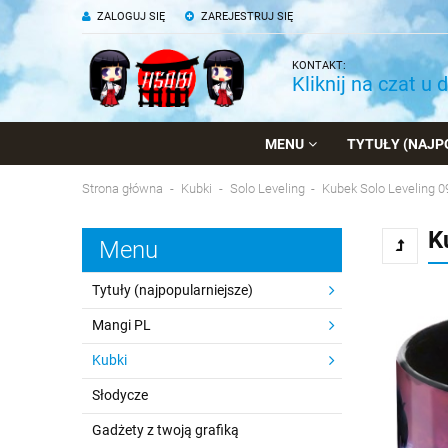
ZALOGUJ SIĘ
ZAREJESTRUJ SIĘ
KONTAKT:
Kliknij na czat u 
MENU
TYTUŁY (NAJP
Strona główna
Kubki
Solo Leveling
Kubek Solo Leveling 0
K
Menu
Tytuły (najpopularniejsze)
Mangi PL
Kubki
Słodycze
Gadżety z twoją grafiką