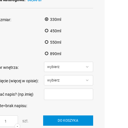
330ml
zmiar:
450ml
550ml
890ml
or wnętrza:
ęcie (więcej w opisie):
ać napis? (np.imię)
te=brak napisu:
szt.
DO KOSZYKA
-