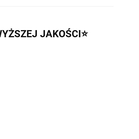
YŻSZEJ
JAKOŚCI
⭐