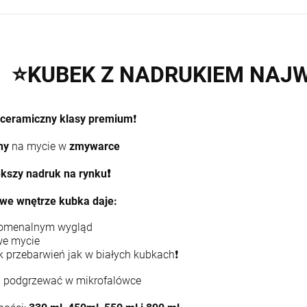
⭐
KUBEK Z NADRUKIEM
NAJW
ceramiczny
klasy premium
❗
Kubek Wiedźmin 3 wiele
Przypinka na
wzorów
zamówienie! 56mm
ny
na mycie w
zmywarce
13,90 zł
3,99 zł
kszy nadruk na rynku❗
+
we wnętrze kubka daje:
szt.
DO KOSZYKA
-
omenalnym wygląd
DO KOSZYKA
we mycie
k przebarwień jak w białych kubkach❗
podgrzewać w mikrofalówce