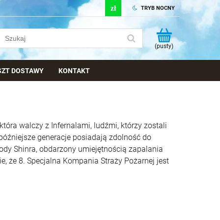
TRYB NOCNY
(pusty)
OSZT DOSTAWY
KONTAKT
tóra walczy z Infernalami, ludźmi, którzy zostali
i, późniejsze generacje posiadają zdolność do
dy Shinra, obdarzony umiejętnością zapalania
ie, że 8. Specjalna Kompania Straży Pożarnej jest