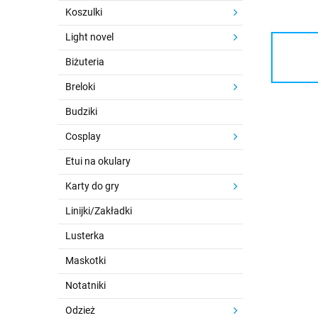
Koszulki
Light novel
Biżuteria
Breloki
Budziki
Cosplay
Etui na okulary
Karty do gry
Linijki/Zakładki
Lusterka
Maskotki
Notatniki
Odzież