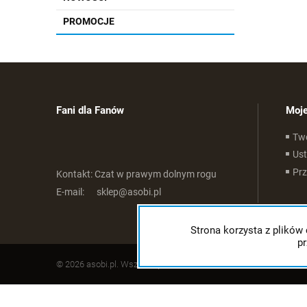
PROMOCJE
Fani dla Fanów
Moje
Tw
Ust
Pr
Kontakt:
Czat w prawym dolnym rogu
E-mail:
sklep@asobi.pl
Strona korzysta z plików 
p
© 2026 asobi.pl. Wszelkie prawa zastrzeżone.