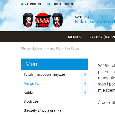
ZALOGUJ SIĘ
ZAREJESTRUJ SIĘ
KONTAKT:
Kliknij na czat u 
MENU
TYTUŁY (NAJP
Strona główna
Mangi PL
Fire Force
Menu
W 198 rok
przemieni
Tytuły (najpopularniejsze)
manipulo
Mangi PL
stóp i po
miejscem
Kubki
Słodycze
Źródło: S
Gadżety z twoją grafiką