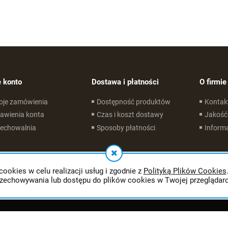
 konto
Dostawa i płatności
O firmie
oje zamówienia
Dostępność produktów
Kontak
awienia konta
Czas i koszt dostawy
Jakość
zechowalnia
Sposoby płatności
Informa
cookies w celu realizacji usług i zgodnie z
Polityką Plików Cookies
rzechowywania lub dostępu do plików cookies w Twojej przeglądarc