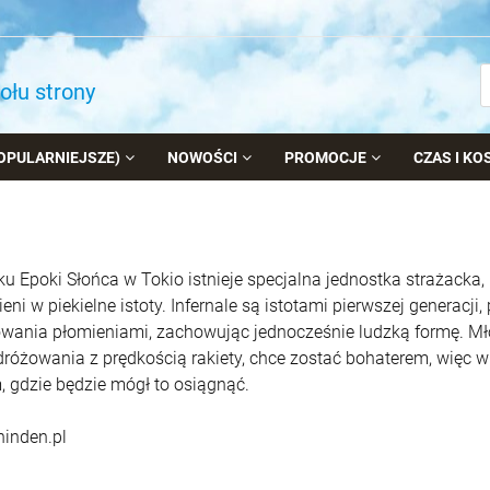
dołu strony
OPULARNIEJSZE)
NOWOŚCI
PROMOCJE
CZAS I K
u Epoki Słońca w Tokio istnieje specjalna jednostka strażacka, k
eni w piekielne istoty. Infernale są istotami pierwszej generacj
wania płomieniami, zachowując jednocześnie ludzką formę. Mło
dróżowania z prędkością rakiety, chce zostać bohaterem, więc w
, gdzie będzie mógł to osiągnąć.
hinden.pl