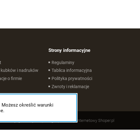
Strony informacyjne
t
Regulaminy
 kubków i nadruków
Tablica informacyjna
cje o firmie
Polityka prywatności
Zwroty i reklamacje
. Możesz określić warunki
e.
Styl graficzny ShopGadget.pl
Sklep internetowy Shoper.pl