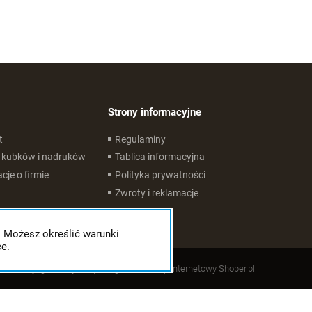
Strony informacyjne
t
Regulaminy
 kubków i nadruków
Tablica informacyjna
cje o firmie
Polityka prywatności
Zwroty i reklamacje
. Możesz określić warunki
e.
Styl graficzny ShopGadget.pl
Sklep internetowy Shoper.pl