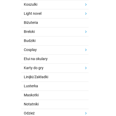
Koszulki
Light novel
Biżuteria
Breloki
Budziki
Cosplay
Etui na okulary
Karty do gry
Linijki/Zakładki
Lusterka
Maskotki
Notatniki
Odzież