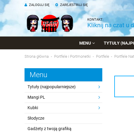
ZALOGUJ SIĘ
ZAREJESTRUJ SIĘ
KONTAKT:
Kliknij na czat u 
MENU
TYTUŁY (NAJP
Strona główna
Portfele i Portmonetki
Portfele
Portfele N
Menu
Tytuły (najpopularniejsze)
Mangi PL
Kubki
Słodycze
Gadżety z twoją grafiką