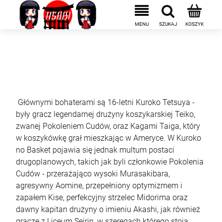
Głównymi bohaterami są 16-letni Kuroko Tetsuya -
były gracz legendarnej drużyny koszykarskiej Teiko,
zwanej Pokoleniem Cudów, oraz Kagami Taiga, który
w koszykówkę grał mieszkając w Ameryce. W Kuroko
no Basket pojawia się jednak multum postaci
drugoplanowych, takich jak byli członkowie Pokolenia
Cudów - przerażająco wysoki Murasakibara,
agresywny Aomine, przepełniony optymizmem i
zapałem Kise, perfekcyjny strzelec Midorima oraz
dawny kapitan drużyny o imieniu Akashi, jak również
gracze z Liceum Seirin, w szeregach którego stoją