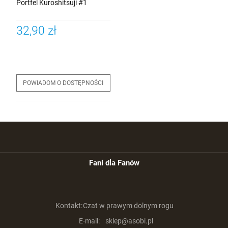
Portfel Kuroshitsuji #1
32,90 zł
POWIADOM O DOSTĘPNOŚCI
Fani dla Fanów
Kontakt:
Czat w prawym dolnym rogu
E-mail:
sklep@asobi.pl