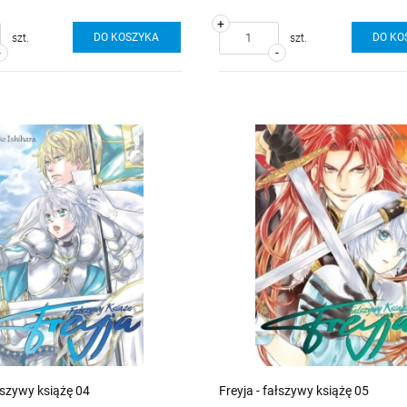
+
DO KOSZYKA
DO KO
szt.
szt.
-
-
ałszywy książę 04
Freyja - fałszywy książę 05