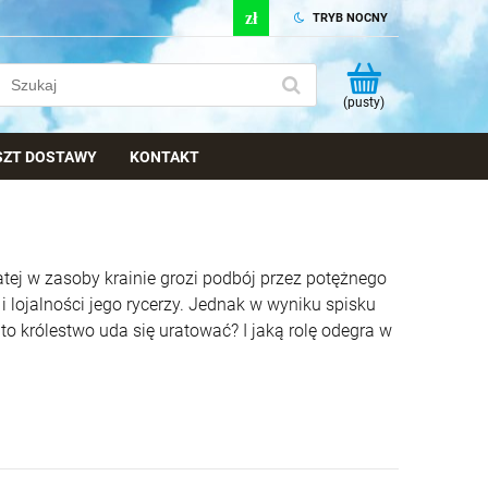
TRYB NOCNY
(pusty)
OSZT DOSTAWY
KONTAKT
atej w zasoby krainie grozi podbój przez potężnego
 lojalności jego rycerzy. Jednak w wyniku spisku
 to królestwo uda się uratować? I jaką rolę odegra w