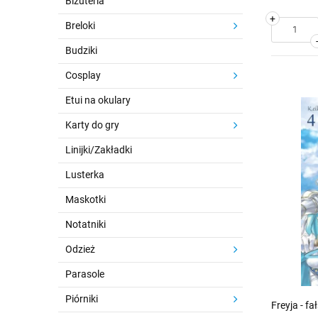
Biżuteria
+
Breloki
Budziki
Cosplay
Etui na okulary
Karty do gry
Linijki/Zakładki
Lusterka
Maskotki
Notatniki
Odzież
Parasole
Piórniki
Freyja - f