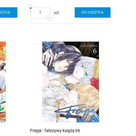
+
SZYKA
DO KOSZYKA
szt.
-
Freyja - fałszywy książę 06