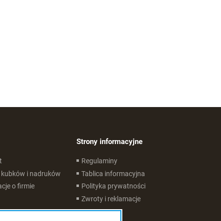
Strony informacyjne
t
Regulaminy
 kubków i nadruków
Tablica informacyjna
cje o firmie
Polityka prywatności
Zwroty i reklamacje