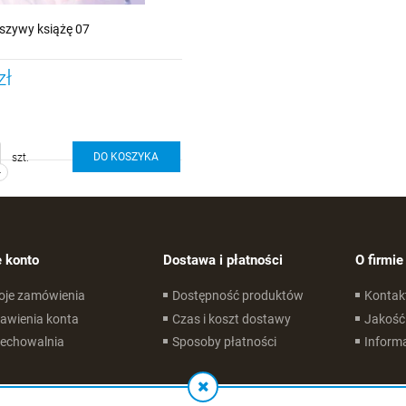
ałszywy książę 07
zł
DO KOSZYKA
szt.
-
 konto
Dostawa i płatności
O firmie
oje zamówienia
Dostępność produktów
Kontak
awienia konta
Czas i koszt dostawy
Jakość
zechowalnia
Sposoby płatności
Informa