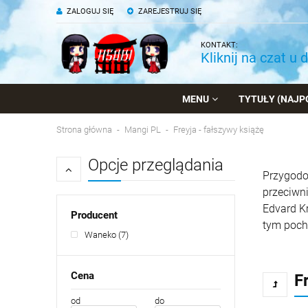
ZALOGUJ SIĘ
ZAREJESTRUJ SIĘ
KONTAKT:
Kliknij na czat u 
MENU
TYTUŁY (NAJP
Strona główna
Mangi PL
Freyja - fałszywy książę
Opcje przeglądania
Przygodow
przeciwni
Edvard Kr
Producent
tym poch
Waneko
(7)
Cena
F
od
do