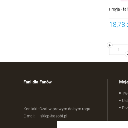
Freyja - f
18,78 
+
Fani dla Fanów
Moje
Tw
Ust
Pr
Kontakt:
Czat w prawym dolnym rogu
E-mail:
sklep@asobi.pl