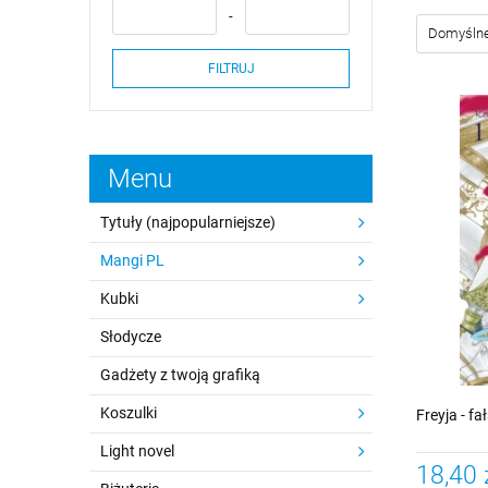
FILTRUJ
Menu
Tytuły (najpopularniejsze)
Mangi PL
Kubki
Słodycze
Gadżety z twoją grafiką
Koszulki
Freyja - f
Light novel
18,40 