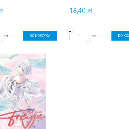
zł
18,40 zł
+
DO KOSZYKA
DO KO
szt.
szt.
-
-