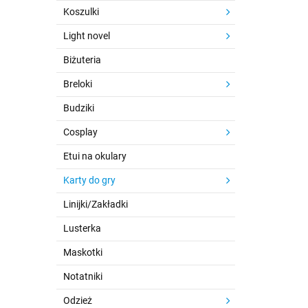
Koszulki
Light novel
Biżuteria
Breloki
Budziki
Cosplay
Etui na okulary
Karty do gry
Linijki/Zakładki
Lusterka
Maskotki
Notatniki
Odzież