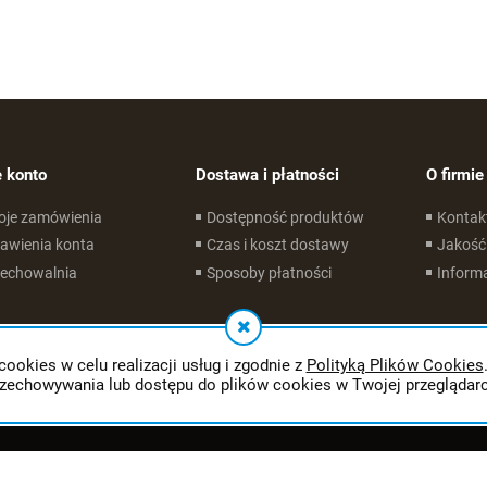
 konto
Dostawa i płatności
O firmie
oje zamówienia
Dostępność produktów
Kontak
awienia konta
Czas i koszt dostawy
Jakość
zechowalnia
Sposoby płatności
Informa
cookies w celu realizacji usług i zgodnie z
Polityką Plików Cookies
rzechowywania lub dostępu do plików cookies w Twojej przeglądarc