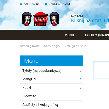
ZALOGUJ SIĘ
ZAREJESTRUJ SIĘ
KONTAKT:
Kliknij na czat u 
MENU
TYTUŁY (NAJP
Strona główna
Karty do gry
Yosuga no Sora
Menu
Tytuły (najpopularniejsze)
Mangi PL
Kubki
Słodycze
Gadżety z twoją grafiką