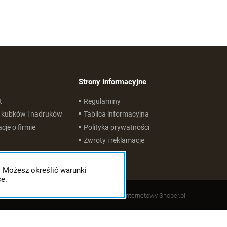
Strony informacyjne
t
Regulaminy
 kubków i nadruków
Tablica informacyjna
cje o firmie
Polityka prywatności
Zwroty i reklamacje
. Możesz określić warunki
e.
Styl graficzny ShopGadget.pl
Sklep internetowy Shoper.pl