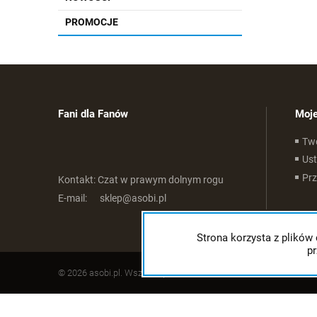
PROMOCJE
Fani dla Fanów
Moje
Tw
Ust
Pr
Kontakt:
Czat w prawym dolnym rogu
E-mail:
sklep@asobi.pl
Strona korzysta z plików 
p
© 2026 asobi.pl. Wszelkie prawa zastrzeżone.