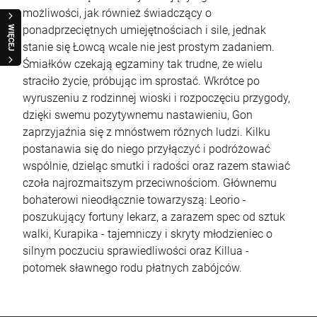
możliwości, jak również świadczący o
ponadprzeciętnych umiejętnościach i sile, jednak
WIĘCEJ
stanie się Łowcą wcale nie jest prostym zadaniem.
Śmiałków czekają egzaminy tak trudne, że wielu
straciło życie, próbując im sprostać. Wkrótce po
wyruszeniu z rodzinnej wioski i rozpoczęciu przygody,
dzięki swemu pozytywnemu nastawieniu, Gon
zaprzyjaźnia się z mnóstwem różnych ludzi. Kilku
postanawia się do niego przyłączyć i podróżować
wspólnie, dzieląc smutki i radości oraz razem stawiać
czoła najrozmaitszym przeciwnościom. Głównemu
bohaterowi nieodłącznie towarzyszą: Leorio -
poszukujący fortuny lekarz, a zarazem spec od sztuk
walki, Kurapika - tajemniczy i skryty młodzieniec o
silnym poczuciu sprawiedliwości oraz Killua -
potomek sławnego rodu płatnych zabójców.