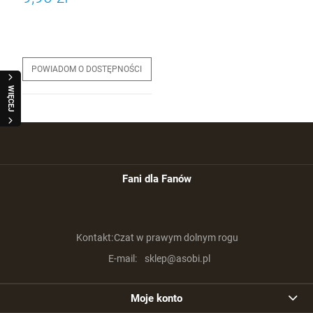
POWIADOM O DOSTĘPNOŚCI
WIĘCEJ
Fani dla Fanów
Kontakt:
Czat w prawym dolnym rogu
E-mail:
sklep@asobi.pl
Moje konto