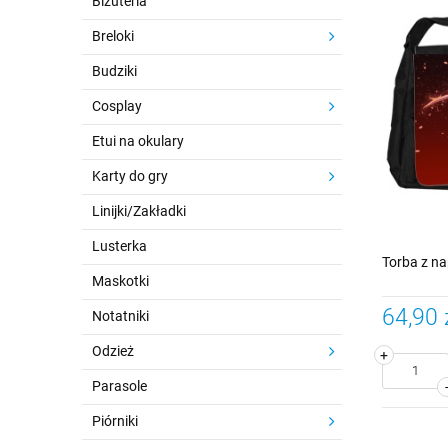
Biżuteria
Breloki
Budziki
Cosplay
Etui na okulary
Karty do gry
Linijki/Zakładki
Lusterka
Torba z n
Maskotki
64,90 
Notatniki
Odzież
+
Parasole
Piórniki