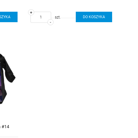
+
SZYKA
DO KOSZYKA
szt.
-
a #14