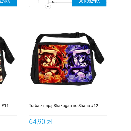
SZYKA
DO KOSZYKA
szt.
-
a #11
Torba z napą Shakugan no Shana #12
64,90 zł