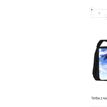
+
Torba z n