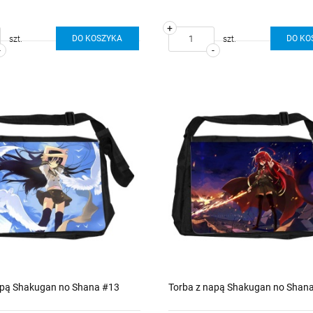
+
DO KOSZYKA
DO KO
szt.
szt.
-
-
apą Shakugan no Shana #13
Torba z napą Shakugan no Shan