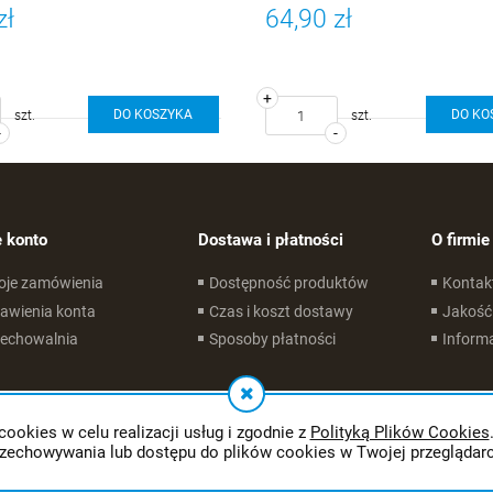
zł
64,90 zł
+
DO KOSZYKA
DO KO
szt.
szt.
-
-
 konto
Dostawa i płatności
O firmie
oje zamówienia
Dostępność produktów
Kontak
awienia konta
Czas i koszt dostawy
Jakość
zechowalnia
Sposoby płatności
Informa
cookies w celu realizacji usług i zgodnie z
Polityką Plików Cookies
rzechowywania lub dostępu do plików cookies w Twojej przeglądarc