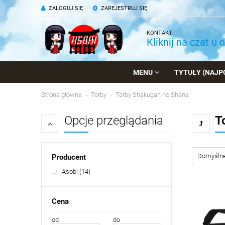
ZALOGUJ SIĘ
ZAREJESTRUJ SIĘ
KONTAKT:
Kliknij na czat u 
MENU
TYTUŁY (NAJP
Strona główna
Torby
Torby Shakugan no Shana
Opcje przeglądania
T
Producent
Asobi
(14)
Cena
od
do