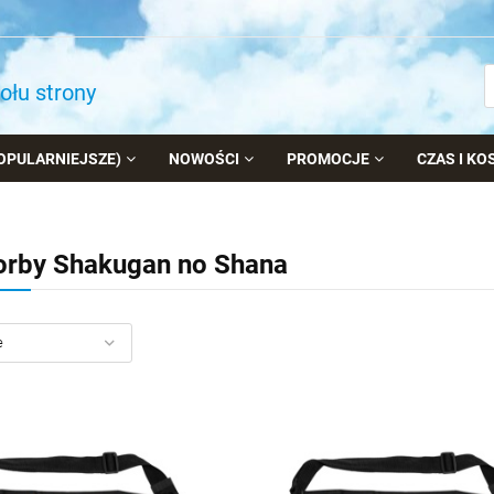
dołu strony
OPULARNIEJSZE)
NOWOŚCI
PROMOCJE
CZAS I K
orby Shakugan no Shana