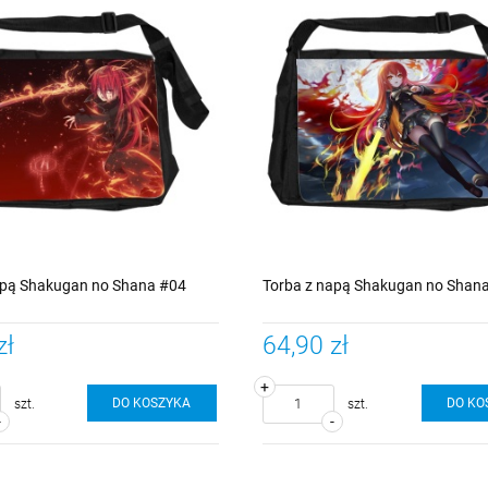
apą Shakugan no Shana #04
Torba z napą Shakugan no Shan
zł
64,90 zł
+
DO KOSZYKA
DO KO
szt.
szt.
-
-