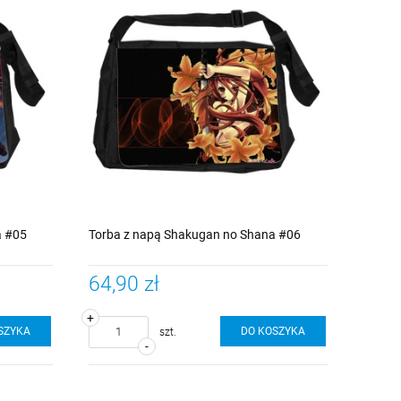
a #05
Torba z napą Shakugan no Shana #06
64,90 zł
+
SZYKA
DO KOSZYKA
szt.
-