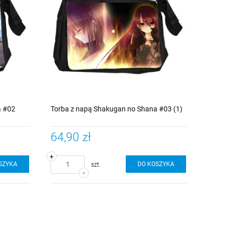
a #02
Torba z napą Shakugan no Shana #03 (1)
64,90 zł
+
SZYKA
DO KOSZYKA
szt.
-