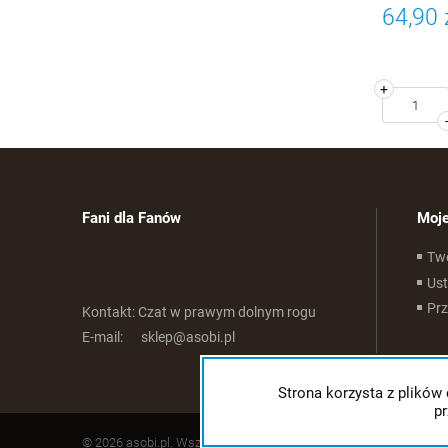
64,90 
+
Fani dla Fanów
Moje
Tw
Ust
Pr
Kontakt:
Czat w prawym dolnym rogu
E-mail:
sklep@asobi.pl
Strona korzysta z plików 
p
© 2026 asobi.pl. Wszelkie prawa zastrzeżone.