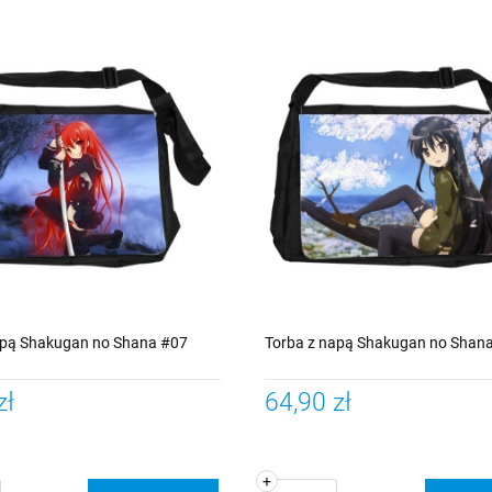
apą Shakugan no Shana #07
Torba z napą Shakugan no Shan
zł
64,90 zł
+