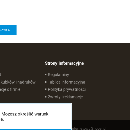
SZYKA
Strony informacyjne
t
Regulaminy
 kubków i nadruków
Tablica informacyjna
cje o firmie
Polityka prywatności
Zwroty i reklamacje
. Możesz określić warunki
e.
Styl graficzny ShopGadget.pl
Sklep internetowy Shoper.pl