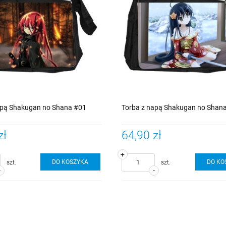
apą Shakugan no Shana #01
Torba z napą Shakugan no Shan
zł
64,90 zł
+
DO KOSZYKA
DO KO
szt.
szt.
-
-