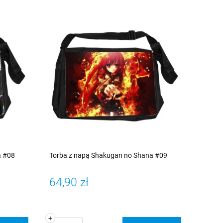
a #08
Torba z napą Shakugan no Shana #09
64,90 zł
+