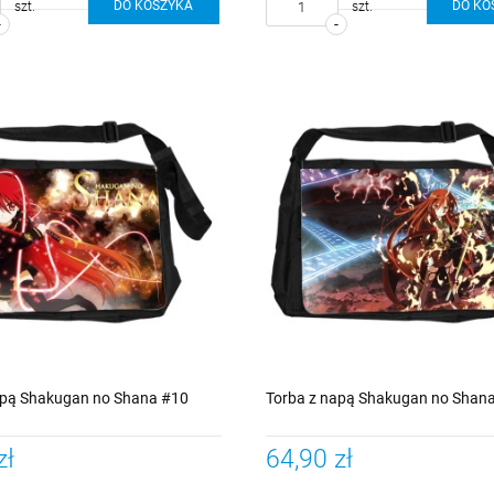
DO KOSZYKA
DO KO
szt.
szt.
-
-
apą Shakugan no Shana #10
Torba z napą Shakugan no Shan
zł
64,90 zł