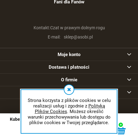
Fani dla Fanów
Kontakt:
Czat w prawym dolnym rogu
E-mail:
sklep@asobi.pl
Moje konto
Dostawa i płatności
O firmie
Strony informacyjne
Strona korzysta z plików cookies w celu
realizacji usług i zgodnie z
Polityką
Plików Cookies
. Możesz określić
warunki przechowywania lub dostępu do
Kubek Genshin Impact 01 Furina
plików cookies w Twojej przeglądarce.
© 2026 asobi.pl. Wszelkie prawa zastrzeżone.
Styl graficzny ShopGadget.pl
Sklep internetowy Shoper.pl