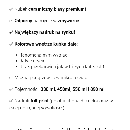
✅ Kubek
ceramiczny
klasy premium
❗
Kubek Wiedźmin 3 wiele wzorów
✅
Odporny
na mycie w
zmywarce
13,90 zł
✅ Największy nadruk na rynku❗
✅
Kolorowe wnętrze kubka daje:
DO KOSZYKA
fenomenalnym wygląd
łatwe mycie
brak przebarwień jak w białych kubkach❗
✅ Można podgrzewać w mikrofalówce
✅ Pojemności:
330 ml, 450ml, 550 ml i 890 ml
✅ Nadruk
full-print
(po obu stronach kubka oraz w
całej dostępnej wysokości)