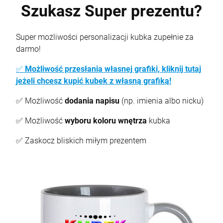
Szukasz Super prezentu?
Super możliwości personalizacji kubka zupełnie za
darmo!
✅
Możliwość przesłania własnej grafiki, kliknij tutaj
jeżeli chcesz kupić kubek z własną grafiką!
✅ Możliwość
dodania napisu
(np. imienia albo nicku)
✅ Możliwość
wyboru koloru wnętrza
kubka
✅ Zaskocz bliskich miłym prezentem