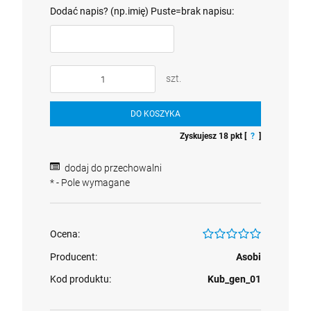
Dodać napis? (np.imię) Puste=brak napisu:
szt.
DO KOSZYKA
Zyskujesz
18
pkt [
?
]
dodaj do przechowalni
*
- Pole wymagane
Ocena:
Producent:
Asobi
Kod produktu:
Kub_gen_01