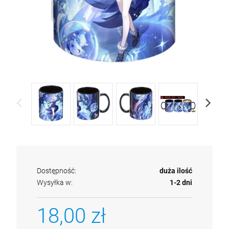
Dostępność:
duża ilość
Wysyłka w:
1-2 dni
18,00 zł