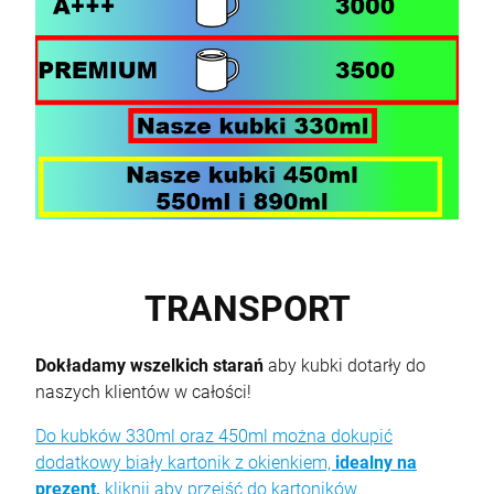
TRANSPORT
Dokładamy wszelkich starań
aby kubki dotarły do
naszych klientów w całości!
Do kubków 330ml oraz 450ml można dokupić
dodatkowy biały kartonik z okienkiem,
idealny na
prezent,
kliknij aby przejść do kartoników.