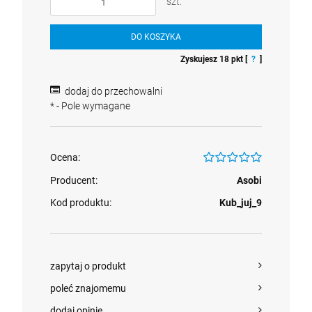
szt.
DO KOSZYKA
Zyskujesz
18
pkt [
?
]
dodaj do przechowalni
*
- Pole wymagane
Ocena:
Producent:
Asobi
Kod produktu:
Kub_juj_9
zapytaj o produkt
poleć znajomemu
dodaj opinię