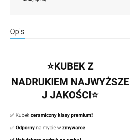
Opis
⭐
KUBEK Z
NADRUKIEM
NAJWYŻSZE
J
JAKOŚCI
⭐
✅ Kubek
ceramiczny
klasy premium
❗
✅
Odporny
na mycie w
zmywarce