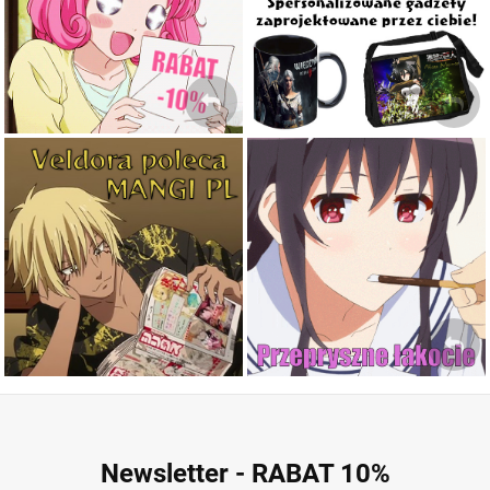
ZOBACZ
Mangi po polsku
Japońskie smaki!
w najlepszych cenach
ZOBACZ
ZOBACZ
Newsletter - RABAT 10%