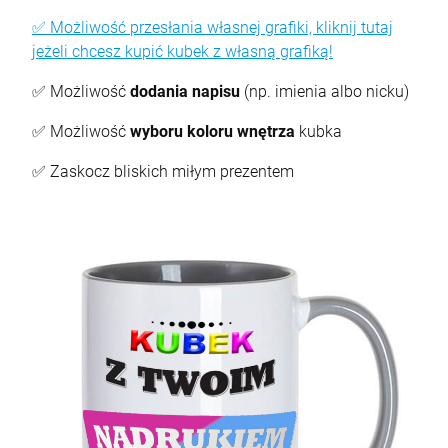
✅ Możliwość przesłania własnej grafiki, kliknij tutaj
jeżeli chcesz kupić kubek z własną grafiką!
✅ Możliwość
dodania napisu
(np. imienia albo nicku)
✅ Możliwość
wyboru koloru wnętrza
kubka
✅ Zaskocz bliskich miłym prezentem