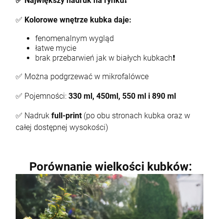
✅ Największy nadruk na rynku❗
edźmin 3 wiele wzorów
Przypinka na zamó
✅
Kolorowe wnętrze kubka daje:
 zł
3,99 zł
fenomenalnym wygląd
łatwe mycie
brak przebarwień jak w białych kubkach❗
DO KOSZYKA
✅ Można podgrzewać w mikrofalówce
DO
✅ Pojemności:
330 ml, 450ml, 550 ml i 890 ml
✅ Nadruk
full-print
(po obu stronach kubka oraz w
całej dostępnej wysokości)
Porównanie wielkości kubków: