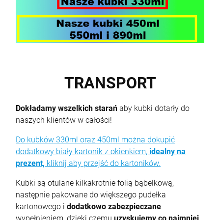
TRANSPORT
Dokładamy wszelkich starań
aby kubki dotarły do
naszych klientów w całości!
Do kubków 330ml oraz 450ml można dokupić
dodatkowy biały kartonik z okienkiem,
idealny na
prezent,
kliknij aby przejść do kartoników.
Kubki są otulane kilkakrotnie folią bąbelkową,
następnie pakowane do większego pudełka
kartonowego i
dodatkowo zabezpieczane
wypełnieniem, dzięki czemu
uzyskujemy co najmniej