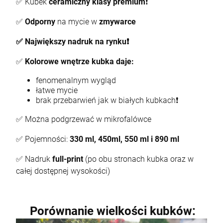
✅ Kubek
ceramiczny
klasy premium
❗
Kubek Wiedźmin 3 wiele wzorów
P
✅
Odporny
na mycie w
zmywarce
13,90 zł
3
✅ Największy nadruk na rynku❗
✅
Kolorowe wnętrze kubka daje:
DO KOSZYKA
fenomenalnym wygląd
łatwe mycie
brak przebarwień jak w białych kubkach❗
✅ Można podgrzewać w mikrofalówce
✅ Pojemności:
330 ml, 450ml, 550 ml i 890 ml
✅ Nadruk
full-print
(po obu stronach kubka oraz w
całej dostępnej wysokości)
Porównanie wielkości kubków: