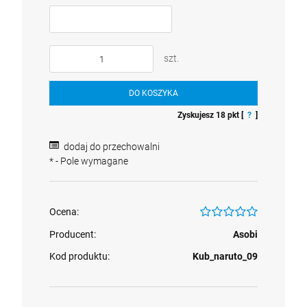
szt.
DO KOSZYKA
Zyskujesz
18
pkt [
?
]
dodaj do przechowalni
*
- Pole wymagane
Ocena:
Producent:
Asobi
Kod produktu:
Kub_naruto_09