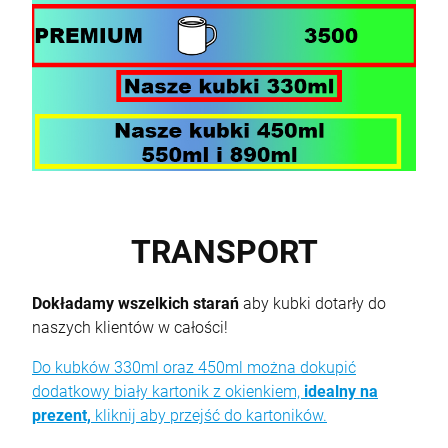
TRANSPORT
Dokładamy wszelkich starań
aby kubki dotarły do
naszych klientów w całości!
Do kubków 330ml oraz 450ml można dokupić
dodatkowy biały kartonik z okienkiem,
idealny na
prezent,
kliknij aby przejść do kartoników.