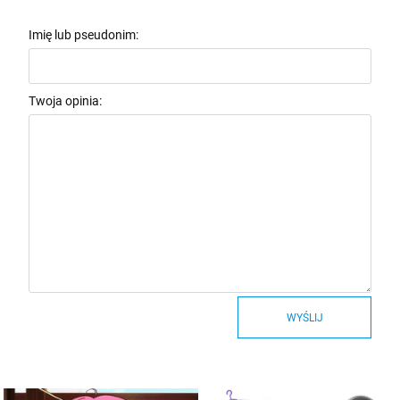
Imię lub pseudonim:
Twoja opinia:
WYŚLIJ
Stwórz idealny prezent!
Zapisz się do newslettera